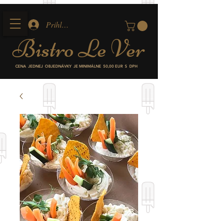
Prihlásiť
Bistro
Le Ver
CENA JEDNEJ OBJEDNÁVKY JE MINIMÁLNE
50,00 EUR S DPH