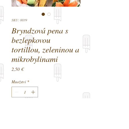
SKU: 0039
Bryndzová pena s
bezlepkovou
tortillou, zeleninou a
mikrobylinami
Cena
2,50 €
Množství
*
Přidat do košíku
Bryndzová pena zo 100% ovčej