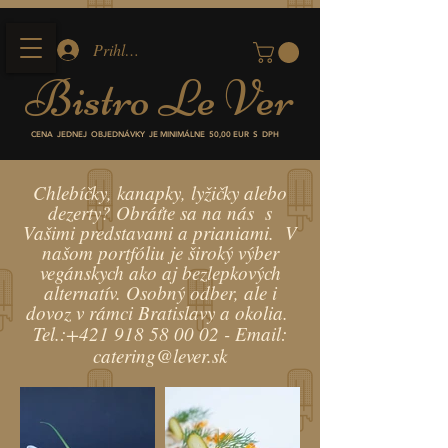
Prihlásiť
Bistro
Le Ver
CENA JEDNEJ OBJEDNÁVKY JE MINIMÁLNE
50,00 EUR S DPH
Chlebíčky, kanapky, lyžičky alebo
dezerty? Obráťte sa na nás s
Vašimi predstavami a prianiami. V
našom portfóliu je široký výber
vegánskych ako aj bezlepkových
alternatív. Osobný odber, ale i
dovoz v rámci Bratislavy a okolia.
Tel.:
+421 918 58 00 02
- Email:
catering@lever.sk