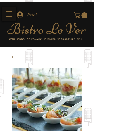
Prihlásiť
Bistro
Le Ver
CENA JEDNEJ OBJEDNÁVKY JE MINIMÁLNE
50,00 EUR S DPH