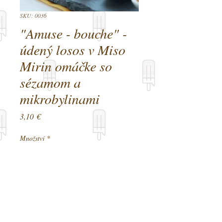
SKU: 0036
"Amuse - bouche" -
údený losos v Miso
Mirin omáčke so
sézamom a
mikrobylinami
Cena
3,10 €
Množství
*
Přidat do košíku
Alergény: 4, 6, 11